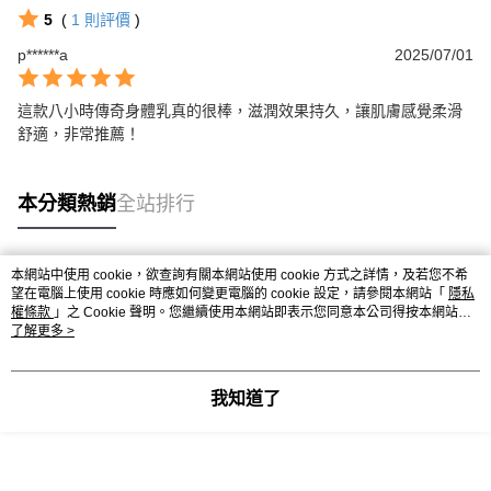
5
(
1
則評價
)
p******a
2025/07/01
這款八小時傳奇身體乳真的很棒，滋潤效果持久，讓肌膚感覺柔滑
舒適，非常推薦！
本分類熱銷
全站排行
本網站中使用 cookie，欲查詢有關本網站使用 cookie 方式之詳情，及若您不希
熱門標籤
望在電腦上使用 cookie 時應如何變更電腦的 cookie 設定，請參閱本網站「
隱私
權條款
」之 Cookie 聲明。您繼續使用本網站即表示您同意本公司得按本網站使
用條款之 Cookie 聲明使用 cookie。
了解更多 >
我知道了