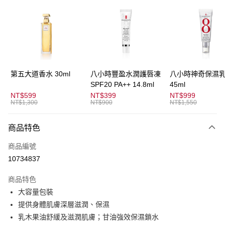
3 期 0 利率 每期
NT$550
21家銀行
合作金庫商業銀行
第一商業銀行
超商取貨付款
華南商業銀行
彰化商業銀行
LINE Pay
上海商業儲蓄銀行
台北富邦商業銀行
國泰世華商業銀行
兆豐國際商業銀行
Apple Pay
臺灣中小企業銀行
台中商業銀行
第五大道香水 30ml
八小時豐盈水潤護唇凍
八小時神奇保濕
匯豐（台灣）商業銀行
華泰商業銀行
SPF20 PA++ 14.8ml
45ml
街口支付
聯邦商業銀行
遠東國際商業銀行
NT$599
NT$399
NT$999
元大商業銀行
永豐商業銀行
NT$1,300
NT$900
NT$1,550
悠遊付
玉山商業銀行
星展（台灣）商業銀行
台新國際商業銀行
中國信託商業銀行
全盈+PAY
商品特色
台灣樂天信用卡公司
AFTEE先享後付
商品編號
相關說明
10734837
【關於「AFTEE先享後付」】
ATM付款
AFTEE先享後付是「在收到商品之後才付款」的支付方式。 讓您購物簡單
商品特色
便利好安心！
大容量包裝
１．簡單：不需註冊會員、不需綁卡、不需儲值。
運送方式
２．便利：只要手機號碼，簡訊認證，即可結帳。
提供身體肌膚深層滋潤、保濕
３．安心：先確認商品／服務後，再付款。
全家取貨付款
乳木果油舒緩及滋潤肌膚；甘油強效保濕鎖水