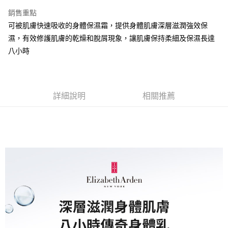
每筆NT$80，滿NT$1,500(含以上)免運費
【「AFTEE先享後付」結帳流程】
銷售重點
１．於結帳方式選擇「AFTEE先享後付」後，將跳轉至「AFTEE先享後付」
付款後全家取貨
結帳頁面，進行簡訊認證並確認金額後，即可完成結帳。
可被肌膚快速吸收的身體保濕霜，提供身體肌膚深層滋潤強效保
２．訂單成立數日內，您將收到繳費通知簡訊。
每筆NT$80，滿NT$1,500(含以上)免運費
濕，有效修護肌膚的乾燥和脫屑現象，讓肌膚保持柔細及保濕長達
３．收到繳費通知簡訊後14天內，點擊此簡訊中的連結，可透過四大超商／
ATM／網路銀行／等多元方式進行付款，方視為交易完成。
八小時
萊爾富取貨付款
※ 請注意：結帳手續完成當下不需立刻繳費，但若您需要取消訂單，請聯絡
每筆NT$80，滿NT$1,500(含以上)免運費
購買商品的店家。未經商家同意取消之訂單仍視為有效，需透過AFTEE先享
後付繳納相關費用。
付款後萊爾富取貨
※ 交易是否成功請以「AFTEE先享後付 」之結帳頁面顯示為準，若有關於
是否繳費成功／繳費後需取消欲退款等相關疑問，請聯繫「AFTEE先享後付
詳細說明
相關推薦
每筆NT$80，滿NT$1,500(含以上)免運費
客戶支援中心」
https://netprotections.freshdesk.com/support/home
7-11取貨付款
【注意事項】
１．透過由恩沛科技股份有限公司提供之「AFTEE先享後付」服務完成之交
每筆NT$80，滿NT$1,500(含以上)免運費
易，需依本服務之必要範圍內提供個人資料，並將交易相關給付款項請求債
權轉讓予恩沛科技股份有限公司。
付款後7-11取貨
２．關於個人資料處理事宜，請瀏覽以下網址：
每筆NT$80，滿NT$1,500(含以上)免運費
https://aftee.tw/terms/#terms3
３．未成年的使用者請事先徵得法定代理人或監護人之同意方可使用
宅配
「AFTEE先享後付」，若未經同意申辦者引起之損失，本公司不負相關責
任。
每筆NT$80，滿NT$1,500(含以上)免運費
４．使用「AFTEE先享後付」時，將依據個別帳號之用戶狀況，依本公司即
時審查核予不同之上限額度；若仍有額度不足之情形，本公司將視審查結果
請求用戶進行身份認證。