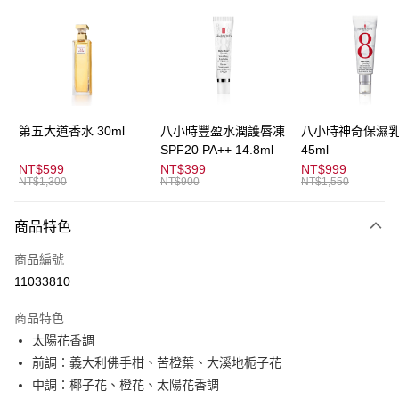
3 期 0 利率 每期
NT$600
21家銀行
合作金庫商業銀行
第一商業銀行
超商取貨付款
華南商業銀行
彰化商業銀行
LINE Pay
上海商業儲蓄銀行
台北富邦商業銀行
國泰世華商業銀行
兆豐國際商業銀行
Apple Pay
臺灣中小企業銀行
台中商業銀行
第五大道香水 30ml
八小時豐盈水潤護唇凍
八小時神奇保濕
匯豐（台灣）商業銀行
華泰商業銀行
SPF20 PA++ 14.8ml
45ml
街口支付
聯邦商業銀行
遠東國際商業銀行
NT$599
NT$399
NT$999
元大商業銀行
永豐商業銀行
NT$1,300
NT$900
NT$1,550
悠遊付
玉山商業銀行
星展（台灣）商業銀行
台新國際商業銀行
中國信託商業銀行
全盈+PAY
商品特色
台灣樂天信用卡公司
AFTEE先享後付
商品編號
相關說明
11033810
【關於「AFTEE先享後付」】
ATM付款
AFTEE先享後付是「在收到商品之後才付款」的支付方式。 讓您購物簡單
商品特色
便利好安心！
太陽花香調
１．簡單：不需註冊會員、不需綁卡、不需儲值。
運送方式
２．便利：只要手機號碼，簡訊認證，即可結帳。
前調：義大利佛手柑、苦橙葉、大溪地栀子花
３．安心：先確認商品／服務後，再付款。
全家取貨付款
中調：椰子花、橙花、太陽花香調