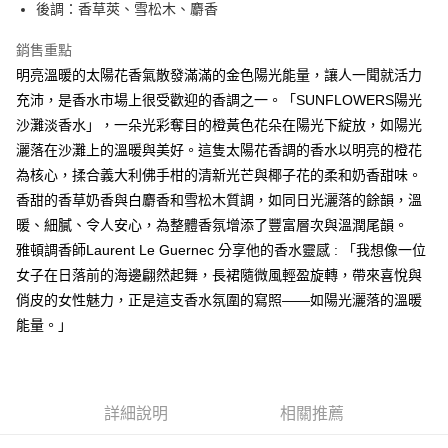
每筆NT$80，滿NT$1,500(含以上)免運費
【「AFTEE先享後付」結帳流程】
後調：香草莢、雪松木、麝香
１．於結帳方式選擇「AFTEE先享後付」後，將跳轉至「AFTEE先享後付」
付款後全家取貨
結帳頁面，進行簡訊認證並確認金額後，即可完成結帳。
銷售重點
２．訂單成立數日內，您將收到繳費通知簡訊。
每筆NT$80，滿NT$1,500(含以上)免運費
明亮溫暖的太陽花香氣散發滿滿的金色陽光能量，讓人一聞就活力
３．收到繳費通知簡訊後14天內，點擊此簡訊中的連結，可透過四大超商／
ATM／網路銀行／等多元方式進行付款，方視為交易完成。
充沛，是香水市場上很受歡迎的香調之一。「SUNFLOWERS陽光
萊爾富取貨付款
※ 請注意：結帳手續完成當下不需立刻繳費，但若您需要取消訂單，請聯絡
沙灘淡香水」，一朵光彩奪目的橙黃色花朵在陽光下綻放，如陽光
每筆NT$80，滿NT$1,500(含以上)免運費
購買商品的店家。未經商家同意取消之訂單仍視為有效，需透過AFTEE先享
灑落在沙灘上的溫暖與美好。這隻太陽花香調的香水以明亮的橙花
後付繳納相關費用。
付款後萊爾富取貨
※ 交易是否成功請以「AFTEE先享後付 」之結帳頁面顯示為準，若有關於
為核心，揉合義大利佛手柑的清新光芒與椰子花的柔和奶香甜味。
是否繳費成功／繳費後需取消欲退款等相關疑問，請聯繫「AFTEE先享後付
每筆NT$80，滿NT$1,500(含以上)免運費
香甜的香草奶香與白麝香和雪松木質調，如同日光灑落的餘韻，溫
客戶支援中心」
https://netprotections.freshdesk.com/support/home
暖、細膩、令人安心，為整體香氛增添了豐富層次與溫潤尾韻。
7-11取貨付款
【注意事項】
雅頓調香師Laurent Le Guernec 分享他的香水靈感 : 「我想像一位
１．透過由恩沛科技股份有限公司提供之「AFTEE先享後付」服務完成之交
每筆NT$80，滿NT$1,500(含以上)免運費
女子在日落前的海邊翩然起舞，長裙隨微風輕盈旋轉，帶來喜悅與
易，需依本服務之必要範圍內提供個人資料，並將交易相關給付款項請求債
權轉讓予恩沛科技股份有限公司。
付款後7-11取貨
俏皮的女性魅力，正是這支香水氛圍的寫照——如陽光灑落的溫暖
２．關於個人資料處理事宜，請瀏覽以下網址：
每筆NT$80，滿NT$1,500(含以上)免運費
能量。」
https://aftee.tw/terms/#terms3
３．未成年的使用者請事先徵得法定代理人或監護人之同意方可使用
宅配
「AFTEE先享後付」，若未經同意申辦者引起之損失，本公司不負相關責
任。
每筆NT$80，滿NT$1,500(含以上)免運費
４．使用「AFTEE先享後付」時，將依據個別帳號之用戶狀況，依本公司即
詳細說明
相關推薦
時審查核予不同之上限額度；若仍有額度不足之情形，本公司將視審查結果
請求用戶進行身份認證。