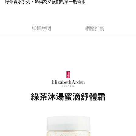
綠茶香水系列，堪稱為女孩們的第一瓶香水
１．於結帳方式選擇「AFTEE先享後付」後，將跳轉至「AFTEE先享後付」
付款後全家取貨
結帳頁面，進行簡訊認證並確認金額後，即可完成結帳。
２．訂單成立數日內，您將收到繳費通知簡訊。
每筆NT$80，滿NT$1,500(含以上)免運費
３．收到繳費通知簡訊後14天內，點擊此簡訊中的連結，可透過四大超商／
ATM／網路銀行／等多元方式進行付款，方視為交易完成。
萊爾富取貨付款
詳細說明
相關推薦
※ 請注意：結帳手續完成當下不需立刻繳費，但若您需要取消訂單，請聯絡
每筆NT$80，滿NT$1,500(含以上)免運費
購買商品的店家。未經商家同意取消之訂單仍視為有效，需透過AFTEE先享
後付繳納相關費用。
付款後萊爾富取貨
※ 交易是否成功請以「AFTEE先享後付 」之結帳頁面顯示為準，若有關於
是否繳費成功／繳費後需取消欲退款等相關疑問，請聯繫「AFTEE先享後付
每筆NT$80，滿NT$1,500(含以上)免運費
客戶支援中心」
https://netprotections.freshdesk.com/support/home
7-11取貨付款
【注意事項】
１．透過由恩沛科技股份有限公司提供之「AFTEE先享後付」服務完成之交
每筆NT$80，滿NT$1,500(含以上)免運費
易，需依本服務之必要範圍內提供個人資料，並將交易相關給付款項請求債
權轉讓予恩沛科技股份有限公司。
付款後7-11取貨
２．關於個人資料處理事宜，請瀏覽以下網址：
每筆NT$80，滿NT$1,500(含以上)免運費
https://aftee.tw/terms/#terms3
３．未成年的使用者請事先徵得法定代理人或監護人之同意方可使用
宅配
「AFTEE先享後付」，若未經同意申辦者引起之損失，本公司不負相關責
任。
每筆NT$80，滿NT$1,500(含以上)免運費
４．使用「AFTEE先享後付」時，將依據個別帳號之用戶狀況，依本公司即
時審查核予不同之上限額度；若仍有額度不足之情形，本公司將視審查結果
請求用戶進行身份認證。
５．嚴禁一人註冊多個帳號或使用他人資訊註冊。若發現惡意使用之情形，