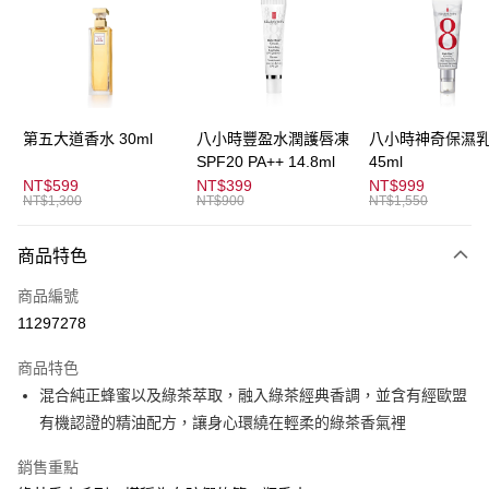
3 期 0 利率 每期
NT$600
21家銀行
合作金庫商業銀行
第一商業銀行
超商取貨付款
華南商業銀行
彰化商業銀行
LINE Pay
上海商業儲蓄銀行
台北富邦商業銀行
國泰世華商業銀行
兆豐國際商業銀行
Apple Pay
臺灣中小企業銀行
台中商業銀行
第五大道香水 30ml
八小時豐盈水潤護唇凍
八小時神奇保濕
匯豐（台灣）商業銀行
華泰商業銀行
SPF20 PA++ 14.8ml
45ml
街口支付
聯邦商業銀行
遠東國際商業銀行
NT$599
NT$399
NT$999
元大商業銀行
永豐商業銀行
NT$1,300
NT$900
NT$1,550
悠遊付
玉山商業銀行
星展（台灣）商業銀行
台新國際商業銀行
中國信託商業銀行
全盈+PAY
商品特色
台灣樂天信用卡公司
AFTEE先享後付
商品編號
相關說明
11297278
【關於「AFTEE先享後付」】
ATM付款
AFTEE先享後付是「在收到商品之後才付款」的支付方式。 讓您購物簡單
商品特色
便利好安心！
混合純正蜂蜜以及綠茶萃取，融入綠茶經典香調，並含有經歐盟
１．簡單：不需註冊會員、不需綁卡、不需儲值。
運送方式
２．便利：只要手機號碼，簡訊認證，即可結帳。
有機認證的精油配方，讓身心環繞在輕柔的綠茶香氣裡
３．安心：先確認商品／服務後，再付款。
全家取貨付款
銷售重點
每筆NT$80，滿NT$1,500(含以上)免運費
【「AFTEE先享後付」結帳流程】