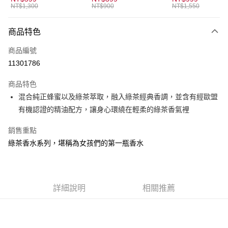
元大商業銀行
永豐商業銀行
NT$1,300
NT$900
NT$1,550
悠遊付
玉山商業銀行
星展（台灣）商業銀行
台新國際商業銀行
中國信託商業銀行
全盈+PAY
商品特色
台灣樂天信用卡公司
AFTEE先享後付
商品編號
相關說明
11301786
【關於「AFTEE先享後付」】
ATM付款
AFTEE先享後付是「在收到商品之後才付款」的支付方式。 讓您購物簡單
商品特色
便利好安心！
混合純正蜂蜜以及綠茶萃取，融入綠茶經典香調，並含有經歐盟
１．簡單：不需註冊會員、不需綁卡、不需儲值。
運送方式
２．便利：只要手機號碼，簡訊認證，即可結帳。
有機認證的精油配方，讓身心環繞在輕柔的綠茶香氣裡
３．安心：先確認商品／服務後，再付款。
全家取貨付款
銷售重點
每筆NT$80，滿NT$1,500(含以上)免運費
【「AFTEE先享後付」結帳流程】
綠茶香水系列，堪稱為女孩們的第一瓶香水
１．於結帳方式選擇「AFTEE先享後付」後，將跳轉至「AFTEE先享後付」
付款後全家取貨
結帳頁面，進行簡訊認證並確認金額後，即可完成結帳。
２．訂單成立數日內，您將收到繳費通知簡訊。
每筆NT$80，滿NT$1,500(含以上)免運費
３．收到繳費通知簡訊後14天內，點擊此簡訊中的連結，可透過四大超商／
ATM／網路銀行／等多元方式進行付款，方視為交易完成。
萊爾富取貨付款
詳細說明
相關推薦
※ 請注意：結帳手續完成當下不需立刻繳費，但若您需要取消訂單，請聯絡
每筆NT$80，滿NT$1,500(含以上)免運費
購買商品的店家。未經商家同意取消之訂單仍視為有效，需透過AFTEE先享
後付繳納相關費用。
付款後萊爾富取貨
※ 交易是否成功請以「AFTEE先享後付 」之結帳頁面顯示為準，若有關於
是否繳費成功／繳費後需取消欲退款等相關疑問，請聯繫「AFTEE先享後付