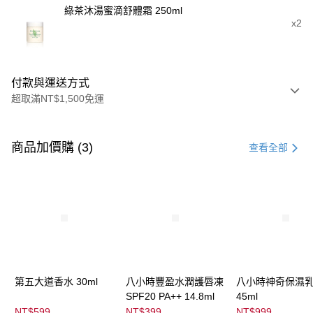
綠茶沐湯蜜滴舒體霜 250ml
x2
付款與運送方式
超取滿NT$1,500免運
付款方式
信用卡一次付款
商品加價購 (3)
查看全部
信用卡分期付款
3 期 0 利率 每期
NT$366
21家銀行
合作金庫商業銀行
第一商業銀行
超商取貨付款
華南商業銀行
彰化商業銀行
LINE Pay
上海商業儲蓄銀行
台北富邦商業銀行
國泰世華商業銀行
兆豐國際商業銀行
Apple Pay
臺灣中小企業銀行
台中商業銀行
第五大道香水 30ml
八小時豐盈水潤護唇凍
八小時神奇保濕
匯豐（台灣）商業銀行
華泰商業銀行
SPF20 PA++ 14.8ml
45ml
街口支付
聯邦商業銀行
遠東國際商業銀行
NT$599
NT$399
NT$999