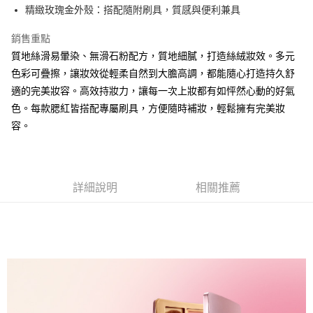
１．於結帳方式選擇「AFTEE先享後付」後，將跳轉至「AFTEE先享後付」
精緻玫瑰金外殼：搭配隨附刷具，質感與便利兼具
付款後全家取貨
結帳頁面，進行簡訊認證並確認金額後，即可完成結帳。
２．訂單成立數日內，您將收到繳費通知簡訊。
每筆NT$80，滿NT$1,500(含以上)免運費
銷售重點
３．收到繳費通知簡訊後14天內，點擊此簡訊中的連結，可透過四大超商／
ATM／網路銀行／等多元方式進行付款，方視為交易完成。
質地絲滑易暈染、無滑石粉配方，質地細膩，打造絲絨妝效。多元
萊爾富取貨付款
※ 請注意：結帳手續完成當下不需立刻繳費，但若您需要取消訂單，請聯絡
色彩可疊擦，讓妝效從輕柔自然到大膽高調，都能隨心打造持久舒
每筆NT$80，滿NT$1,500(含以上)免運費
購買商品的店家。未經商家同意取消之訂單仍視為有效，需透過AFTEE先享
適的完美妝容。高效持妝力，讓每一次上妝都有如怦然心動的好氣
後付繳納相關費用。
付款後萊爾富取貨
※ 交易是否成功請以「AFTEE先享後付 」之結帳頁面顯示為準，若有關於
色。每款腮紅皆搭配專屬刷具，方便隨時補妝，輕鬆擁有完美妝
是否繳費成功／繳費後需取消欲退款等相關疑問，請聯繫「AFTEE先享後付
每筆NT$80，滿NT$1,500(含以上)免運費
容。
客戶支援中心」
https://netprotections.freshdesk.com/support/home
7-11取貨付款
【注意事項】
１．透過由恩沛科技股份有限公司提供之「AFTEE先享後付」服務完成之交
每筆NT$80，滿NT$1,500(含以上)免運費
易，需依本服務之必要範圍內提供個人資料，並將交易相關給付款項請求債
詳細說明
相關推薦
權轉讓予恩沛科技股份有限公司。
付款後7-11取貨
２．關於個人資料處理事宜，請瀏覽以下網址：
每筆NT$80，滿NT$1,500(含以上)免運費
https://aftee.tw/terms/#terms3
３．未成年的使用者請事先徵得法定代理人或監護人之同意方可使用
宅配
「AFTEE先享後付」，若未經同意申辦者引起之損失，本公司不負相關責
任。
每筆NT$80，滿NT$1,500(含以上)免運費
４．使用「AFTEE先享後付」時，將依據個別帳號之用戶狀況，依本公司即
時審查核予不同之上限額度；若仍有額度不足之情形，本公司將視審查結果
請求用戶進行身份認證。
５．嚴禁一人註冊多個帳號或使用他人資訊註冊。若發現惡意使用之情形，