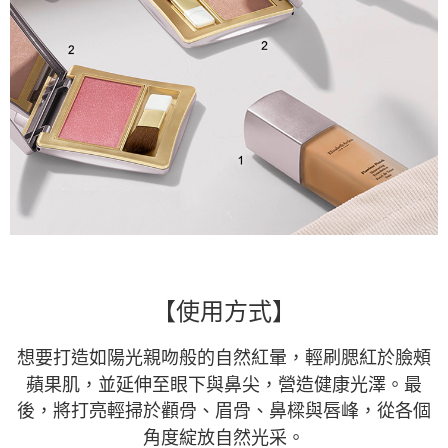
【使用方式】
想要打造如陽光親吻般的自然紅暈，輕刷腮紅於臉頰
蘋果肌，並延伸至眼下與鼻尖，營造健康光澤。最
後，將打亮輕掃於顴骨、眉骨、鼻樑與唇峰，從各個
角度綻放自然光采。