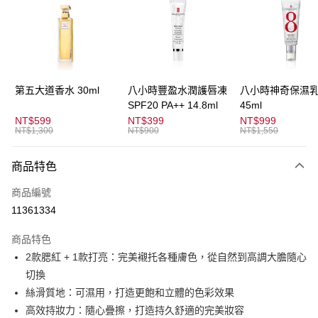
3 期 0 利率 每期
NT$416
21家銀行
合作金庫商業銀行
第一商業銀行
超商取貨付款
華南商業銀行
彰化商業銀行
LINE Pay
上海商業儲蓄銀行
台北富邦商業銀行
國泰世華商業銀行
兆豐國際商業銀行
Apple Pay
臺灣中小企業銀行
台中商業銀行
第五大道香水 30ml
八小時豐盈水潤護唇凍
八小時神奇保濕
匯豐（台灣）商業銀行
華泰商業銀行
SPF20 PA++ 14.8ml
45ml
街口支付
聯邦商業銀行
遠東國際商業銀行
NT$599
NT$399
NT$999
元大商業銀行
永豐商業銀行
NT$1,300
NT$900
NT$1,550
悠遊付
玉山商業銀行
星展（台灣）商業銀行
台新國際商業銀行
中國信託商業銀行
全盈+PAY
商品特色
台灣樂天信用卡公司
AFTEE先享後付
商品編號
相關說明
11361334
【關於「AFTEE先享後付」】
ATM付款
AFTEE先享後付是「在收到商品之後才付款」的支付方式。 讓您購物簡單
商品特色
便利好安心！
2款腮紅 + 1款打亮：完美襯托各種膚色，從自然到高調大膽隨心
１．簡單：不需註冊會員、不需綁卡、不需儲值。
運送方式
２．便利：只要手機號碼，簡訊認證，即可結帳。
切換
３．安心：先確認商品／服務後，再付款。
全家取貨付款
絲滑質地：可濕用，打造更飽和立體的色彩效果
每筆NT$80，滿NT$1,500(含以上)免運費
【「AFTEE先享後付」結帳流程】
高效持妝力：隨心疊擦，打造持久舒適的完美妝容