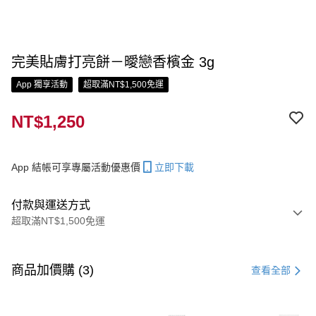
完美貼膚打亮餅－曖戀香檳金 3g
App 獨享活動
超取滿NT$1,500免運
NT$1,250
App 結帳可享專屬活動優惠價
立即下載
付款與運送方式
超取滿NT$1,500免運
付款方式
信用卡一次付款
商品加價購 (3)
查看全部
信用卡分期付款