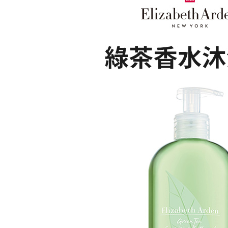
結果請求
５．嚴禁
形，恩沛
動。