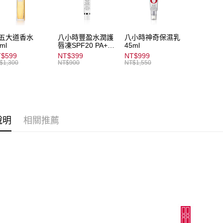
全家取貨
【「AFT
每筆NT$8
１．於結帳
付」結帳
五大道香水
八小時豐盈水潤護
八小時神奇保濕乳
付款後全
２．訂單
ml
唇凍SPF20 PA++
45ml
３．收到繳
每筆NT$8
14.8ml
$599
NT$399
NT$999
／ATM／
$1,300
NT$900
NT$1,550
※ 請注意
萊爾富取
絡購買商品
先享後付
每筆NT$8
※ 交易是
是否繳費成
付款後萊
付客戶支
每筆NT$8
說明
相關推薦
【注意事
7-11取貨
１．透過由
交易，需
每筆NT$8
求債權轉
２．關於
付款後7-1
https://aft
每筆NT$8
３．未成
「AFTE
宅配
任。
４．使用「
每筆NT$8
即時審查