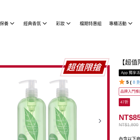
保養
經典香氛
彩妝
檔期特惠組
專櫃活動
【超值限
App 獨享
5 (
8
品牌入門推
47折
NT$8
NT$1,800
內含以下