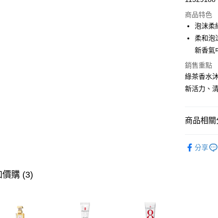
信用卡分
商品特色
3 期 
泡沫柔
合作金
柔和泡
超商取貨
華南商
新香氣
LINE Pay
上海商
銷售重點
國泰世
Apple Pay
綠茶香水
臺灣中
匯豐（
新活力、
街口支付
聯邦商
元大商
悠遊付
玉山商
商品相關分
台新國
全盈+PAY
台灣樂
沐浴&身體
AFTEE先
分享
檔期特惠
相關說明
【關於「A
綠茶香氛
價購 (3)
ATM付款
AFTEE
便利好安
１．簡單
２．便利
運送方式
３．安心