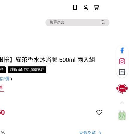
0
搶】綠茶香水沐浴膠 500ml 兩入組
活動
超取滿NT$1,500免運
則評價
)
薦
50
商品
查看全部