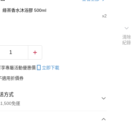
綠茶香水沐浴膠 500ml
x2
清除
紀錄
帳可享專屬活動優惠價
立即下載
不適用折價券
送方式
1,500免運
次付款