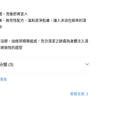
期付款
0 利率 每期
NT$283
21家銀行
細，洗後舒爽宜人
庫商業銀行
第一商業銀行
沫、無皂性配方，溫和潔淨肌膚，讓人沐浴在綠茶的清
付款
業銀行
彰化商業銀行
中
業儲蓄銀行
台北富邦商業銀行
華商業銀行
兆豐國際商業銀行
沐浴膠，由綠茶精華組成，充分清潔之餘還為身體注入清
小企業銀行
台中商業銀行
台灣）商業銀行
華泰商業銀行
清爽愉悅的感受
業銀行
遠東國際商業銀行
業銀行
永豐商業銀行
業銀行
星展（台灣）商業銀行
類 (3)
際商業銀行
中國信託商業銀行
天信用卡公司
護理
綠茶系列
享後付
客服
組
FTEE先享後付」】
系列
查看全部
先享後付是「在收到商品之後才付款」的支付方式。 讓您購物簡單
心！
：不需註冊會員、不需綁卡、不需儲值。
：只要手機號碼，簡訊認證，即可結帳。
：先確認商品／服務後，再付款。