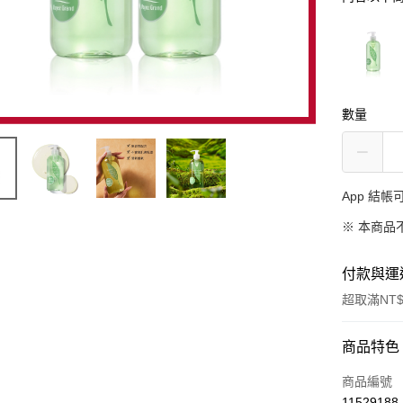
數量
App 結
※ 本商品
付款與運
超取滿NT$
付款方式
商品特色
信用卡一
商品編號
11529188