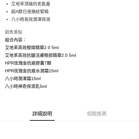
２．便利：只要手機號碼，簡訊認證，即可結帳。
艾地苯頂級抗老能量
３．安心：先確認商品／服務後，再付款。
全家取貨付款
超A醇日夜撫紋緊緻
每筆NT$80，滿NT$1,500(含以上)免運費
【「AFTEE先享後付」結帳流程】
八小時長效潤澤保濕
１．於結帳方式選擇「AFTEE先享後付」後，將跳轉至「AFTEE先享後付」
付款後全家取貨
結帳頁面，進行簡訊認證並確認金額後，即可完成結帳。
銷售重點
２．訂單成立數日內，您將收到繳費通知簡訊。
每筆NT$80，滿NT$1,500(含以上)免運費
組合內容：
３．收到繳費通知簡訊後14天內，點擊此簡訊中的連結，可透過四大超商／
ATM／網路銀行／等多元方式進行付款，方視為交易完成。
艾地苯高效橙燦精華2.0 5ml
萊爾富取貨付款
※ 請注意：結帳手續完成當下不需立刻繳費，但若您需要取消訂單，請聯絡
艾地苯高效抗皺活膚眼部精華2.0 5ml
每筆NT$80，滿NT$1,500(含以上)免運費
購買商品的店家。未經商家同意取消之訂單仍視為有效，需透過AFTEE先享
HPR玫瑰金抗痕膠囊7顆
後付繳納相關費用。
付款後萊爾富取貨
※ 交易是否成功請以「AFTEE先享後付 」之結帳頁面顯示為準，若有關於
HPR玫瑰金抗痕水潤霜15ml
是否繳費成功／繳費後需取消欲退款等相關疑問，請聯繫「AFTEE先享後付
每筆NT$80，滿NT$1,500(含以上)免運費
八小時潤澤霜15ml
客戶支援中心」
https://netprotections.freshdesk.com/support/home
八小時神奇保濕乳5ml
7-11取貨付款
【注意事項】
１．透過由恩沛科技股份有限公司提供之「AFTEE先享後付」服務完成之交
每筆NT$80，滿NT$1,500(含以上)免運費
易，需依本服務之必要範圍內提供個人資料，並將交易相關給付款項請求債
權轉讓予恩沛科技股份有限公司。
付款後7-11取貨
詳細說明
相關推薦
２．關於個人資料處理事宜，請瀏覽以下網址：
每筆NT$80，滿NT$1,500(含以上)免運費
https://aftee.tw/terms/#terms3
３．未成年的使用者請事先徵得法定代理人或監護人之同意方可使用
宅配
「AFTEE先享後付」，若未經同意申辦者引起之損失，本公司不負相關責
任。
每筆NT$80，滿NT$1,500(含以上)免運費