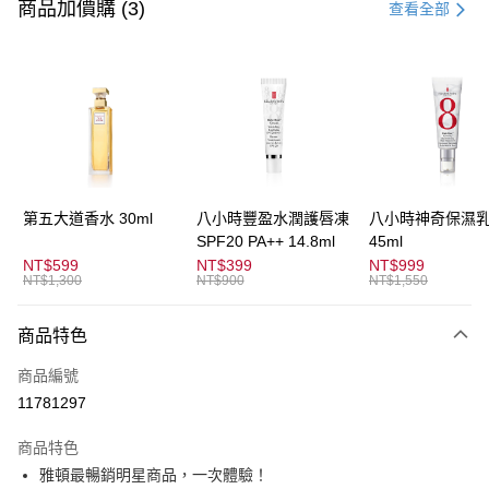
信用卡一次付款
商品加價購 (3)
查看全部
信用卡分期付款
3 期 0 利率 每期
NT$233
21家銀行
合作金庫商業銀行
第一商業銀行
超商取貨付款
華南商業銀行
彰化商業銀行
LINE Pay
上海商業儲蓄銀行
台北富邦商業銀行
國泰世華商業銀行
兆豐國際商業銀行
Apple Pay
臺灣中小企業銀行
台中商業銀行
第五大道香水 30ml
八小時豐盈水潤護唇凍
八小時神奇保濕
匯豐（台灣）商業銀行
華泰商業銀行
SPF20 PA++ 14.8ml
45ml
街口支付
聯邦商業銀行
遠東國際商業銀行
NT$599
NT$399
NT$999
元大商業銀行
永豐商業銀行
NT$1,300
NT$900
NT$1,550
悠遊付
玉山商業銀行
星展（台灣）商業銀行
台新國際商業銀行
中國信託商業銀行
全盈+PAY
商品特色
台灣樂天信用卡公司
AFTEE先享後付
商品編號
相關說明
11781297
【關於「AFTEE先享後付」】
ATM付款
AFTEE先享後付是「在收到商品之後才付款」的支付方式。 讓您購物簡單
商品特色
便利好安心！
雅頓最暢銷明星商品，一次體驗！
１．簡單：不需註冊會員、不需綁卡、不需儲值。
運送方式