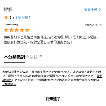
評價
查看全部
5
(
1
則評價
)
c*********3
2026/04/29
這款艾地苯全能智慧防禦乳擁有高效防曬功能，質地輕盈不黏膩，
讓肌膚舒適透氣，絕對是夏日必備的護膚良品！
本分類熱銷
全站排行
本網站中使用 cookie，欲查詢有關本網站使用 cookie 方式之詳情，及若您不希
熱門標籤
望在電腦上使用 cookie 時應如何變更電腦的 cookie 設定，請參閱本網站「
隱私
權條款
」之 Cookie 聲明。您繼續使用本網站即表示您同意本公司得按本網站使
用條款之 Cookie 聲明使用 cookie。
了解更多 >
我知道了