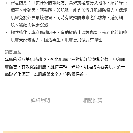
每筆NT$80，滿NT$1,500(含以上)免運費
【「AFTEE先享後付」結帳流程】
智慧防禦：「抗汙染防護配方」高效抗老成分艾地苯，結合綠茶
１．於結帳方式選擇「AFTEE先享後付」後，將跳轉至「AFTEE先享後付」
精萃、麥硫因、阿魏酸、與肌肽，能完美激升肌膚防禦力，保護
付款後全家取貨
結帳頁面，進行簡訊認證並確認金額後，即可完成結帳。
肌膚免於外界環境傷害，同時有效預防未來老化跡象，避免細
２．訂單成立數日內，您將收到繳費通知簡訊。
每筆NT$80，滿NT$1,500(含以上)免運費
３．收到繳費通知簡訊後14天內，點擊此簡訊中的連結，可透過四大超商／
紋、皺紋與色素沉澱
ATM／網路銀行／等多元方式進行付款，方視為交易完成。
萊爾富取貨付款
極致強化：專利修護因子，有助於防止環境傷害、抗老化並加強
※ 請注意：結帳手續完成當下不需立刻繳費，但若您需要取消訂單，請聯絡
每筆NT$80，滿NT$1,500(含以上)免運費
購買商品的店家。未經商家同意取消之訂單仍視為有效，需透過AFTEE先享
肌膚天然修復力，賦活再生，肌膚更加健康有彈性
後付繳納相關費用。
付款後萊爾富取貨
※ 交易是否成功請以「AFTEE先享後付 」之結帳頁面顯示為準，若有關於
銷售重點
是否繳費成功／繳費後需取消欲退款等相關疑問，請聯繫「AFTEE先享後付
每筆NT$80，滿NT$1,500(含以上)免運費
專屬的隱形美肌防護罩，強化肌膚屏障對抗汙染與紫外線，中和肌
客戶支援中心」
https://netprotections.freshdesk.com/support/home
膚傷害，有效保護肌膚，維持年輕、光滑、明亮的青春美肌，逐一
7-11取貨付款
【注意事項】
擊破老化源頭，為肌膚帶來全方位防禦保養。
１．透過由恩沛科技股份有限公司提供之「AFTEE先享後付」服務完成之交
每筆NT$80，滿NT$1,500(含以上)免運費
易，需依本服務之必要範圍內提供個人資料，並將交易相關給付款項請求債
權轉讓予恩沛科技股份有限公司。
付款後7-11取貨
２．關於個人資料處理事宜，請瀏覽以下網址：
每筆NT$80，滿NT$1,500(含以上)免運費
https://aftee.tw/terms/#terms3
詳細說明
相關推薦
３．未成年的使用者請事先徵得法定代理人或監護人之同意方可使用
宅配
「AFTEE先享後付」，若未經同意申辦者引起之損失，本公司不負相關責
任。
每筆NT$80，滿NT$1,500(含以上)免運費
４．使用「AFTEE先享後付」時，將依據個別帳號之用戶狀況，依本公司即
時審查核予不同之上限額度；若仍有額度不足之情形，本公司將視審查結果
請求用戶進行身份認證。