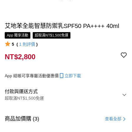
艾地苯全能智慧防禦乳SPF50 PA++++ 40ml
App 獨享活動
超取滿NT$1,500免運
5
(
1
則評價
)
NT$2,800
App 結帳可享專屬活動優惠價
立即下載
付款與運送方式
超取滿NT$1,500免運
付款方式
信用卡一次付款
商品加價購 (3)
查看全部
信用卡分期付款