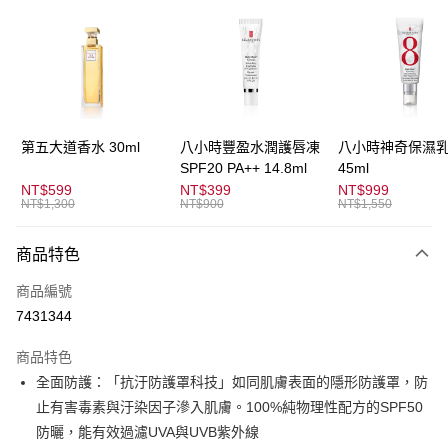
3 期 0 利率 每期
NT$933
21家銀行
合作金庫商業銀行
第一商業銀行
超商取貨付款
華南商業銀行
彰化商業銀行
LINE Pay
上海商業儲蓄銀行
台北富邦商業銀行
國泰世華商業銀行
兆豐國際商業銀行
Apple Pay
臺灣中小企業銀行
台中商業銀行
第五大道香水 30ml
八小時豐盈水潤護唇凍
八小時神奇保濕
匯豐（台灣）商業銀行
華泰商業銀行
SPF20 PA++ 14.8ml
45ml
街口支付
聯邦商業銀行
遠東國際商業銀行
NT$599
NT$399
NT$999
元大商業銀行
永豐商業銀行
NT$1,300
NT$900
NT$1,550
悠遊付
玉山商業銀行
星展（台灣）商業銀行
台新國際商業銀行
中國信託商業銀行
全盈+PAY
商品特色
台灣樂天信用卡公司
AFTEE先享後付
商品編號
相關說明
7431344
【關於「AFTEE先享後付」】
ATM付款
AFTEE先享後付是「在收到商品之後才付款」的支付方式。 讓您購物簡單
商品特色
便利好安心！
全面防護：「抗汙防護罩科技」如同肌膚表面的隱形防護罩，防
１．簡單：不需註冊會員、不需綁卡、不需儲值。
運送方式
２．便利：只要手機號碼，簡訊認證，即可結帳。
止有害毒素與汙染因子滲入肌膚。100%純物理性配方的SPF50
３．安心：先確認商品／服務後，再付款。
全家取貨付款
防曬，能有效過濾UVA與UVB紫外線