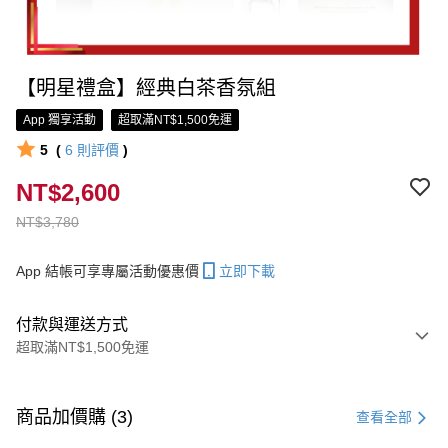
【明星禮盒】經典白茶香氛組
App 獨享活動
超取滿NT$1,500免運
5
(
6
則評價
)
NT$2,600
NT$3,780
App 結帳可享專屬活動優惠價
立即下載
付款與運送方式
超取滿NT$1,500免運
付款方式
信用卡一次付款
商品加價購 (3)
查看全部