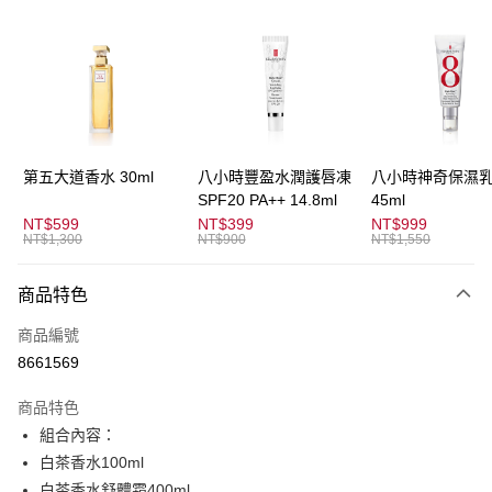
信用卡分期付款
3 期 0 利率 每期
NT$866
21家銀行
合作金庫商業銀行
第一商業銀行
超商取貨付款
華南商業銀行
彰化商業銀行
LINE Pay
上海商業儲蓄銀行
台北富邦商業銀行
國泰世華商業銀行
兆豐國際商業銀行
Apple Pay
臺灣中小企業銀行
台中商業銀行
第五大道香水 30ml
八小時豐盈水潤護唇凍
八小時神奇保濕
匯豐（台灣）商業銀行
華泰商業銀行
SPF20 PA++ 14.8ml
45ml
街口支付
聯邦商業銀行
遠東國際商業銀行
NT$599
NT$399
NT$999
元大商業銀行
永豐商業銀行
NT$1,300
NT$900
NT$1,550
悠遊付
玉山商業銀行
星展（台灣）商業銀行
台新國際商業銀行
中國信託商業銀行
全盈+PAY
商品特色
台灣樂天信用卡公司
AFTEE先享後付
商品編號
相關說明
8661569
【關於「AFTEE先享後付」】
ATM付款
AFTEE先享後付是「在收到商品之後才付款」的支付方式。 讓您購物簡單
商品特色
便利好安心！
組合內容：
１．簡單：不需註冊會員、不需綁卡、不需儲值。
運送方式
２．便利：只要手機號碼，簡訊認證，即可結帳。
白茶香水100ml
３．安心：先確認商品／服務後，再付款。
全家取貨付款
白茶香水舒體霜400ml