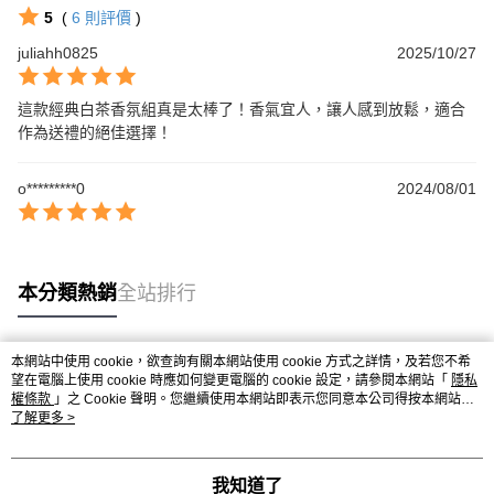
5
(
6
則評價
)
juliahh0825
2025/10/27
這款經典白茶香氛組真是太棒了！香氣宜人，讓人感到放鬆，適合
作為送禮的絕佳選擇！
o*********0
2024/08/01
本分類熱銷
全站排行
本網站中使用 cookie，欲查詢有關本網站使用 cookie 方式之詳情，及若您不希
熱門標籤
望在電腦上使用 cookie 時應如何變更電腦的 cookie 設定，請參閱本網站「
隱私
權條款
」之 Cookie 聲明。您繼續使用本網站即表示您同意本公司得按本網站使
用條款之 Cookie 聲明使用 cookie。
了解更多 >
我知道了