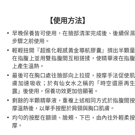
【使用方法】
早晚保養皆可使用，在臉部清潔完成後、後續保濕
步驟之前使用。
輕輕扭開『超進化輕感黃金導航膠囊』擠出半顆量
在指腹上並用雙指腹間互相搓揉，使精華液在指腹
上產生溫熱。
最後可在胸口處往臉部向上拉提，按摩手法促使肌
膚加速吸收；於有仙女水之稱的「時空還原再生
露」後使用，保養功效更加倍顯著。
剩餘的半顆精華液，重複上述相同方式於指腹間按
摩溫熱後，以單手按壓於肩頸與胸口肌膚。
均勻的按壓在額頭、臉頰、下巴，由內往外輕柔按
摩。