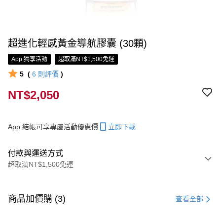
超進化輕感黃金導航膠囊 (30顆)
App 獨享活動
超取滿NT$1,500免運
5
(
6
則評價
)
NT$2,050
App 結帳可享專屬活動優惠價
立即下載
付款與運送方式
超取滿NT$1,500免運
付款方式
信用卡一次付款
商品加價購 (3)
查看全部
信用卡分期付款