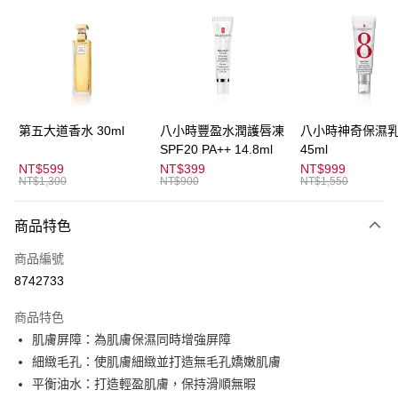
3 期 0 利率 每期
NT$683
21家銀行
合作金庫商業銀行
第一商業銀行
超商取貨付款
華南商業銀行
彰化商業銀行
LINE Pay
上海商業儲蓄銀行
台北富邦商業銀行
國泰世華商業銀行
兆豐國際商業銀行
Apple Pay
臺灣中小企業銀行
台中商業銀行
第五大道香水 30ml
八小時豐盈水潤護唇凍
八小時神奇保濕
匯豐（台灣）商業銀行
華泰商業銀行
SPF20 PA++ 14.8ml
45ml
街口支付
聯邦商業銀行
遠東國際商業銀行
NT$599
NT$399
NT$999
元大商業銀行
永豐商業銀行
NT$1,300
NT$900
NT$1,550
悠遊付
玉山商業銀行
星展（台灣）商業銀行
台新國際商業銀行
中國信託商業銀行
全盈+PAY
商品特色
台灣樂天信用卡公司
AFTEE先享後付
商品編號
相關說明
8742733
【關於「AFTEE先享後付」】
ATM付款
AFTEE先享後付是「在收到商品之後才付款」的支付方式。 讓您購物簡單
商品特色
便利好安心！
肌膚屏障：為肌膚保濕同時增強屏障
１．簡單：不需註冊會員、不需綁卡、不需儲值。
運送方式
２．便利：只要手機號碼，簡訊認證，即可結帳。
細緻毛孔：使肌膚細緻並打造無毛孔嬌嫩肌膚
３．安心：先確認商品／服務後，再付款。
全家取貨付款
平衡油水：打造輕盈肌膚，保持滑順無暇