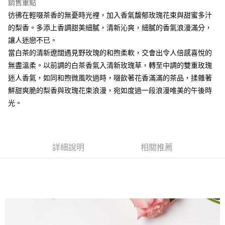
銷售重點
１．於結帳方式選擇「AFTEE先享後付」後，將跳轉至「AFTEE先享後付」
付款後全家取貨
結帳頁面，進行簡訊認證並確認金額後，即可完成結帳。
彷彿在輕啜茶香的無憂時光裡，加入香氣馥郁玫瑰花束與甜蜜多汁
２．訂單成立數日內，您將收到繳費通知簡訊。
每筆NT$80，滿NT$1,500(含以上)免運費
的梨香。多添上香調甜美細膩，清新沁爽，細膩的香氣浪漫滿分，
３．收到繳費通知簡訊後14天內，點擊此簡訊中的連結，可透過四大超商／
ATM／網路銀行／等多元方式進行付款，方視為交易完成。
讓人迷戀不已。
萊爾富取貨付款
※ 請注意：結帳手續完成當下不需立刻繳費，但若您需要取消訂單，請聯絡
當白茶的清新遼闊遇見野玫瑰的和煦柔軟，交會出令人倍感喜悅的
每筆NT$80，滿NT$1,500(含以上)免運費
購買商品的店家。未經商家同意取消之訂單仍視為有效，需透過AFTEE先享
無盡溫柔。以前調的白茶香氣入清新玫瑰草，轉至中調的雙重玫瑰
後付繳納相關費用。
付款後萊爾富取貨
※ 交易是否成功請以「AFTEE先享後付 」之結帳頁面顯示為準，若有關於
迷人香氣，如同和煦微風吹過時，啜飲著花香滿滿的茶品，揉雜著
是否繳費成功／繳費後需取消欲退款等相關疑問，請聯繫「AFTEE先享後付
每筆NT$80，滿NT$1,500(含以上)免運費
鮮甜爽脆的梨香與玫瑰花束浪漫，宛如度過一段浪漫唯美的午後時
客戶支援中心」
https://netprotections.freshdesk.com/support/home
光。
7-11取貨付款
【注意事項】
１．透過由恩沛科技股份有限公司提供之「AFTEE先享後付」服務完成之交
每筆NT$80，滿NT$1,500(含以上)免運費
易，需依本服務之必要範圍內提供個人資料，並將交易相關給付款項請求債
權轉讓予恩沛科技股份有限公司。
付款後7-11取貨
詳細說明
相關推薦
２．關於個人資料處理事宜，請瀏覽以下網址：
每筆NT$80，滿NT$1,500(含以上)免運費
https://aftee.tw/terms/#terms3
３．未成年的使用者請事先徵得法定代理人或監護人之同意方可使用
宅配
「AFTEE先享後付」，若未經同意申辦者引起之損失，本公司不負相關責
任。
每筆NT$80，滿NT$1,500(含以上)免運費
４．使用「AFTEE先享後付」時，將依據個別帳號之用戶狀況，依本公司即
時審查核予不同之上限額度；若仍有額度不足之情形，本公司將視審查結果
請求用戶進行身份認證。
５．嚴禁一人註冊多個帳號或使用他人資訊註冊。若發現惡意使用之情形，