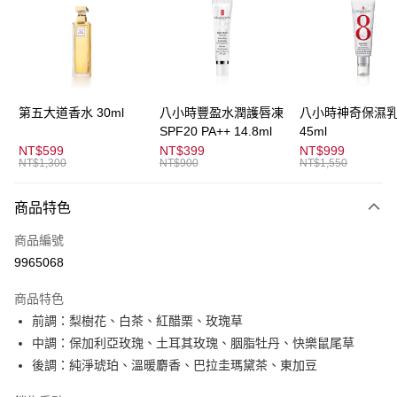
3 期 0 利率 每期
NT$766
21家銀行
合作金庫商業銀行
第一商業銀行
超商取貨付款
華南商業銀行
彰化商業銀行
LINE Pay
上海商業儲蓄銀行
台北富邦商業銀行
國泰世華商業銀行
兆豐國際商業銀行
Apple Pay
臺灣中小企業銀行
台中商業銀行
第五大道香水 30ml
八小時豐盈水潤護唇凍
八小時神奇保濕
匯豐（台灣）商業銀行
華泰商業銀行
SPF20 PA++ 14.8ml
45ml
街口支付
聯邦商業銀行
遠東國際商業銀行
NT$599
NT$399
NT$999
元大商業銀行
永豐商業銀行
NT$1,300
NT$900
NT$1,550
悠遊付
玉山商業銀行
星展（台灣）商業銀行
台新國際商業銀行
中國信託商業銀行
全盈+PAY
商品特色
台灣樂天信用卡公司
AFTEE先享後付
商品編號
相關說明
9965068
【關於「AFTEE先享後付」】
ATM付款
AFTEE先享後付是「在收到商品之後才付款」的支付方式。 讓您購物簡單
商品特色
便利好安心！
前調：梨樹花、白茶、紅醋栗、玫瑰草
１．簡單：不需註冊會員、不需綁卡、不需儲值。
運送方式
２．便利：只要手機號碼，簡訊認證，即可結帳。
中調：保加利亞玫瑰、土耳其玫瑰、胭脂牡丹、快樂鼠尾草
３．安心：先確認商品／服務後，再付款。
全家取貨付款
後調：純淨琥珀、溫暖麝香、巴拉圭瑪黛茶、東加豆
每筆NT$80，滿NT$1,500(含以上)免運費
【「AFTEE先享後付」結帳流程】