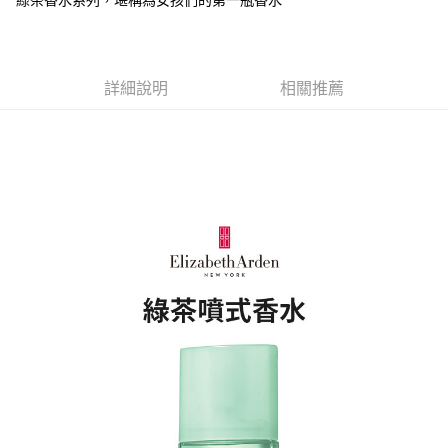
每筆NT$80，滿NT$1,500(含以上)免運費
【「AFTEE先享後付」結帳流程】
１．於結帳方式選擇「AFTEE先享後付」後，將跳轉至「AFTEE先享後付」
付款後全家取貨
結帳頁面，進行簡訊認證並確認金額後，即可完成結帳。
２．訂單成立數日內，您將收到繳費通知簡訊。
每筆NT$80，滿NT$1,500(含以上)免運費
３．收到繳費通知簡訊後14天內，點擊此簡訊中的連結，可透過四大超商／
詳細說明
相關推薦
ATM／網路銀行／等多元方式進行付款，方視為交易完成。
萊爾富取貨付款
※ 請注意：結帳手續完成當下不需立刻繳費，但若您需要取消訂單，請聯絡
每筆NT$80，滿NT$1,500(含以上)免運費
購買商品的店家。未經商家同意取消之訂單仍視為有效，需透過AFTEE先享
後付繳納相關費用。
付款後萊爾富取貨
※ 交易是否成功請以「AFTEE先享後付 」之結帳頁面顯示為準，若有關於
是否繳費成功／繳費後需取消欲退款等相關疑問，請聯繫「AFTEE先享後付
每筆NT$80，滿NT$1,500(含以上)免運費
客戶支援中心」
https://netprotections.freshdesk.com/support/home
7-11取貨付款
【注意事項】
１．透過由恩沛科技股份有限公司提供之「AFTEE先享後付」服務完成之交
每筆NT$80，滿NT$1,500(含以上)免運費
易，需依本服務之必要範圍內提供個人資料，並將交易相關給付款項請求債
權轉讓予恩沛科技股份有限公司。
付款後7-11取貨
２．關於個人資料處理事宜，請瀏覽以下網址：
每筆NT$80，滿NT$1,500(含以上)免運費
https://aftee.tw/terms/#terms3
３．未成年的使用者請事先徵得法定代理人或監護人之同意方可使用
宅配
「AFTEE先享後付」，若未經同意申辦者引起之損失，本公司不負相關責
任。
每筆NT$80，滿NT$1,500(含以上)免運費
４．使用「AFTEE先享後付」時，將依據個別帳號之用戶狀況，依本公司即
時審查核予不同之上限額度；若仍有額度不足之情形，本公司將視審查結果
請求用戶進行身份認證。