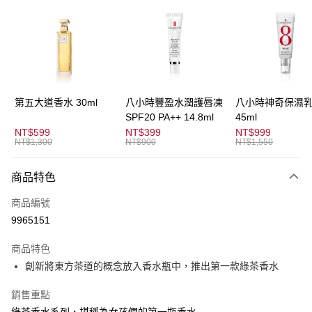
3 期 0 利率 每期
NT$383
21家銀行
合作金庫商業銀行
第一商業銀行
超商取貨付款
華南商業銀行
彰化商業銀行
LINE Pay
上海商業儲蓄銀行
台北富邦商業銀行
國泰世華商業銀行
兆豐國際商業銀行
Apple Pay
臺灣中小企業銀行
台中商業銀行
第五大道香水 30ml
八小時豐盈水潤護唇凍
八小時神奇保濕
匯豐（台灣）商業銀行
華泰商業銀行
SPF20 PA++ 14.8ml
45ml
街口支付
聯邦商業銀行
遠東國際商業銀行
NT$599
NT$399
NT$999
元大商業銀行
永豐商業銀行
NT$1,300
NT$900
NT$1,550
悠遊付
玉山商業銀行
星展（台灣）商業銀行
台新國際商業銀行
中國信託商業銀行
全盈+PAY
商品特色
台灣樂天信用卡公司
AFTEE先享後付
商品編號
相關說明
9965151
【關於「AFTEE先享後付」】
ATM付款
AFTEE先享後付是「在收到商品之後才付款」的支付方式。 讓您購物簡單
商品特色
便利好安心！
創新將東方茶道的概念放入香水瓶中，推出第一款綠茶香水
１．簡單：不需註冊會員、不需綁卡、不需儲值。
運送方式
２．便利：只要手機號碼，簡訊認證，即可結帳。
３．安心：先確認商品／服務後，再付款。
銷售重點
全家取貨付款
綠茶香水系列，堪稱為女孩們的第一瓶香水